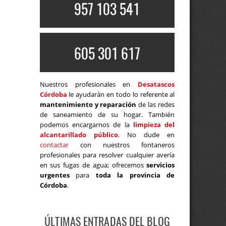
957 103 541
605 301 617
Nuestros profesionales en
Desatascos
Córdoba
le ayudarán en todo lo referente al
mantenimiento y reparación
de las redes
de saneamiento de su hogar. También
podemos encargarnos de la
limpieza del
alcantarillado público
. No dude en
contactar
con nuestros fontaneros
profesionales para resolver cualquier avería
en sus fugas de agua; ofrecemos
servicios
urgentes
para
toda la provincia de
Córdoba
.
ÚLTIMAS ENTRADAS DEL BLOG