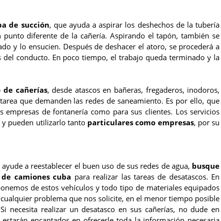
a de succión
, que ayuda a aspirar los deshechos de la tubería
punto diferente de la cañería. Aspirando el tapón, también se
lado y lo ensucien. Después de deshacer el atoro, se procederá a
s del conducto. En poco tiempo, el trabajo queda terminado y la
o de cañerías
, desde atascos en bañeras, fregaderos, inodoros,
er tarea que demanden las redes de saneamiento. Es por ello, que
las empresas de fontanería como para sus clientes. Los servicios
, y pueden utilizarlo tanto
particulares como empresas
, por su
 ayude a reestablecer el buen uso de sus redes de agua,
busque
n de camiones cuba
para realizar las tareas de desatascos. En
onemos de estos vehículos y todo tipo de materiales equipados
 cualquier problema que nos solicite, en el menor tiempo posible
Si necesita realizar un desatasco en sus cañerías, no dude en
s estarán encantados en ofrecerle toda la información necesaria