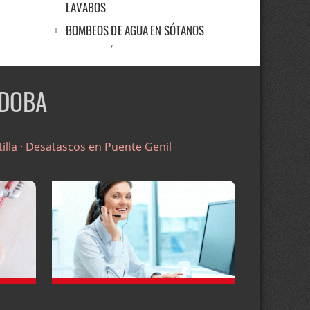
LAVABOS
BOMBEOS DE AGUA EN SÓTANOS
REPARACIÓN DE FUGAS, FILTRACIONES Y
HUMEDADES
DESATASCAR UN FREGADERO
RDOBA
LIMPIEZA DE BAJANTES EN CÓRDOBA
EXTRACCIÓN DE AGUA
lla ·
Desatascos en Puente Genil
REHABILITACIÓN DE TUBERÍAS
LIMPIEZA DE ALJIBES EN CÓRDOBA
ACHIQUES DE AGUA 24 HORAS
DESAGÜES: LIMPIEZA Y DESATASCOS
MANTENIMIENTO DE BAJANTES EN
COMUNIDADES
VÍDEO INSPECCIÓN DE TUBERÍAS EN
CÓRDOBA