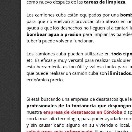
como nuevo después de las
tareas de limpieza
.
Los camiones cuba están equipados por una
bomb
para que no vuelvan a provocar otro atasco en un 
ayuda a que los deshechos no lleguen al alcantaril
bombear agua a presión
para limpiar las parede
tubería puede volver a funcionar.
Los camiones cuba pueden utilizarse en
todo tip
etc. Es eficaz y muy versátil para realizar cualqui
esta herramienta es tan útil y valiosa tanto para 
que puede realizar un camión cuba son
ilimitados
económico precio.
Si está buscando una empresa de desatascos que le
profesionales de la fontanería que disponga
nuestra
empresa de desatascos en Córdoba
disp
con la más alta tecnología, para poder ayudarle con
y sin causar daño alguno en su vivienda o local. 
solicitarnos más información
. Nuestros técnico