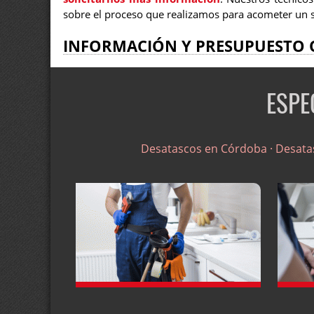
sobre el proceso que realizamos para acometer un s
INFORMACIÓN Y PRESUPUESTO 
ESPE
Desatascos en Córdoba ·
Desata