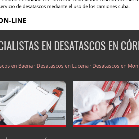
ervicio de desatascos mediante el uso de los camiones cuba.
ON-LINE
CIALISTAS EN DESATASCOS EN CÓ
scos en Baena ·
Desatascos en Lucena ·
Desatascos en Monti