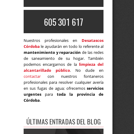
605 301 617
Nuestros profesionales en
Desatascos
Córdoba
le ayudarán en todo lo referente al
mantenimiento y reparación
de las redes
de saneamiento de su hogar. También
podemos encargarnos de la
limpieza del
alcantarillado público
. No dude en
contactar
con nuestros fontaneros
profesionales para resolver cualquier avería
en sus fugas de agua; ofrecemos
servicios
urgentes
para
toda la provincia de
Córdoba
.
ÚLTIMAS ENTRADAS DEL BLOG