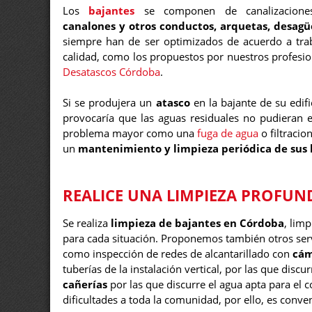
Los
bajantes
se componen de canalizacion
canalones y otros conductos, arquetas, desagüe
siempre han de ser optimizados de acuerdo a tra
calidad, como los propuestos por nuestros profesio
Desatascos Córdoba
.
Si se produjera un
atasco
en la bajante de su edifi
provocaría que las aguas residuales no pudieran e
problema mayor como una
fuga de agua
o filtracio
un
mantenimiento y limpieza periódica de sus 
REALICE UNA LIMPIEZA PROFUND
Se realiza
limpieza de bajantes en Córdoba
, lim
para cada situación. Proponemos también otros ser
como inspección de redes de alcantarillado con
cám
tuberías de la instalación vertical, por las que disc
cañerías
por las que discurre el agua apta para el
dificultades a toda la comunidad, por ello, es conv