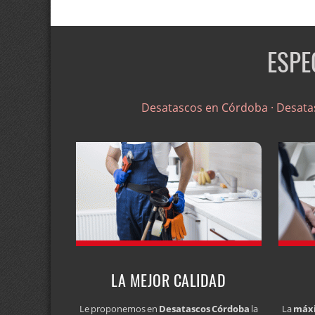
ESPE
Desatascos en Córdoba ·
Desata
LA MEJOR CALIDAD
Le proponemos en
Desatascos Córdoba
la
La
máxi