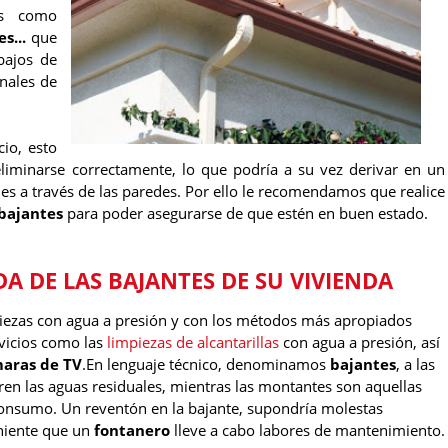
es como
s...
que
bajos de
nales de
cio, esto
liminarse correctamente, lo que podría a su vez derivar en un
nes a través de las paredes. Por ello le recomendamos que realice
bajantes
para poder asegurarse de que estén en buen estado.
A DE LAS BAJANTES DE SU VIVIENDA
piezas con agua a presión y con los métodos más apropiados
vicios como las
limpiezas de alcantarillas
con agua a presión, así
aras de TV
.En lenguaje técnico, denominamos
bajantes
, a las
urren las aguas residuales, mientras las montantes son aquellas
 consumo. Un reventón en la bajante, supondría molestas
eniente que un
fontanero
lleve a cabo labores de mantenimiento.